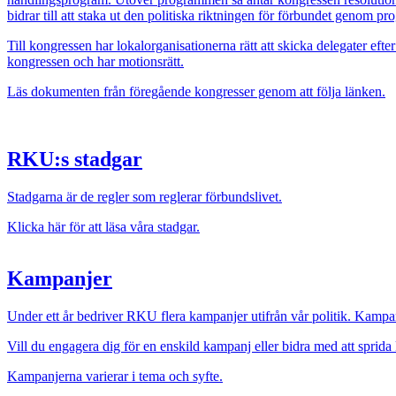
bidrar till att staka ut den politiska riktningen för förbundet genom 
Till kongressen har lokalorganisationerna rätt att skicka delegater ef
kongressen och har motionsrätt.
Läs dokumenten från föregående kongresser genom att följa länken.
Bild
RKU:s stadgar
Stadgarna är de regler som reglerar förbundslivet.
Klicka här för att läsa våra stadgar.
Kampanjer
Under ett år bedriver RKU flera kampanjer utifrån vår politik. Kampan
Vill du engagera dig för en enskild kampanj eller bidra med att spri
Kampanjerna varierar i tema och syfte.