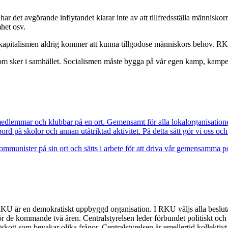
har det avgörande inflytandet klarar inte av att tillfredsställa människ
het osv.
t kapitalismen aldrig kommer att kunna tillgodose människors behov. RKU
t som sker i samhället. Socialismen måste bygga på vår egen kamp, kampen
dlemmar och klubbar på en ort. Gemensamt för alla lokalorganisationer ä
rd på skolor och annan utåtriktad aktivitet. På detta sätt gör vi oss och
unister på sin ort och sätts i arbete för att driva vår gemensamma po
KU är en demokratiskt uppbyggd organisation. I RKU väljs alla beslutan
ör de kommande två åren. Centralstyrelsen leder förbundet politiskt och o
tskott som bevakar olika frågor. Centralstyrelsen är emellertid kollektivt