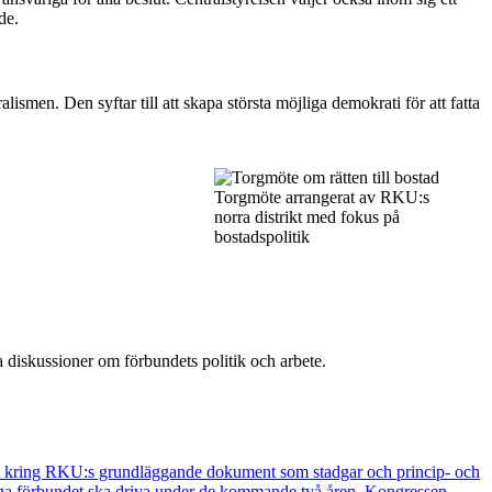
de.
en. Den syftar till att skapa största möjliga demokrati för att fatta
Bild
Torgmöte arrangerat av RKU:s
norra distrikt med fokus på
bostadspolitik
 diskussioner om förbundets politik och arbete.
ut kring RKU:s grundläggande dokument som stadgar och princip- och
fråga förbundet ska driva under de kommande två åren. Kongressen