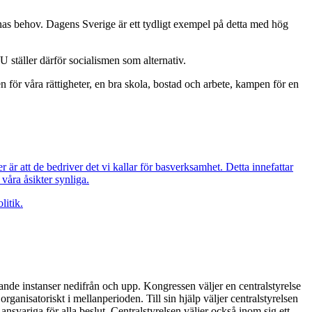
ornas behov. Dagens Sverige är ett tydligt exempel på detta med hög
 ställer därför socialismen som alternativ.
 för våra rättigheter, en bra skola, bostad och arbete, kampen för en
r att de bedriver det vi kallar för basverksamhet. Detta innefattar
 våra åsikter synliga.
litik.
de instanser nedifrån och upp. Kongressen väljer en centralstyrelse
rganisatoriskt i mellanperioden. Till sin hjälp väljer centralstyrelsen
 ansvariga för alla beslut. Centralstyrelsen väljer också inom sig ett