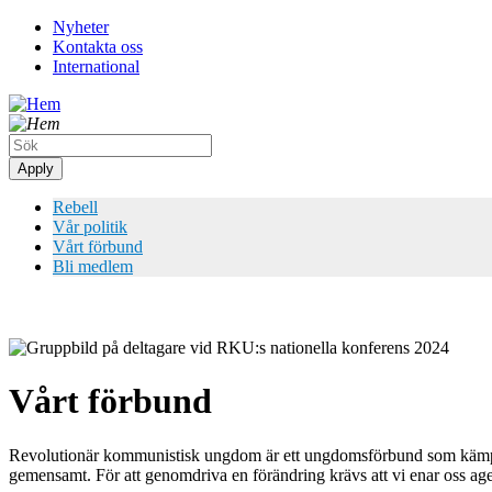
Hoppa
Nyheter
till
Kontakta oss
Top
huvudinnehåll
International
meny
Rebell
Vår politik
Vårt förbund
Bli medlem
Bild
Vårt förbund
Revolutionär kommunistisk ungdom är ett ungdomsförbund som kämpar
gemensamt. För att genomdriva en förändring krävs att vi enar oss age