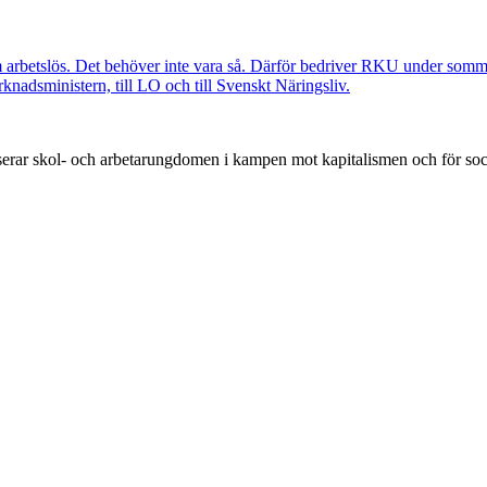
om arbetslös. Det behöver inte vara så. Därför bedriver RKU under so
rknadsministern, till LO och till Svenskt Näringsliv.
rar skol- och arbetarungdomen i kampen mot kapitalismen och för soc