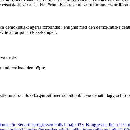
rbetsutskott, vår anställde förbundssekreterare samt förbundets ordföran
emokratiskt agerar förbundet i enlighet med den demokratiska centralism
syfte att gripa in i klasskampen.
 valde det
 är underordnad den högre
emmar och lokalorganisationer rätt att publicera debattinlägg och föra
nnat år. Senaste kongressen hölls i maj 2023. Kongressen fattar besl
 som kan klargöra förbundets taktik i olika frågor eller en politisk 