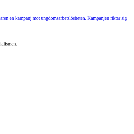
mmaren en kampanj mot ungdomsarbetslösheten. Kampanjen riktar sig
ialismen.