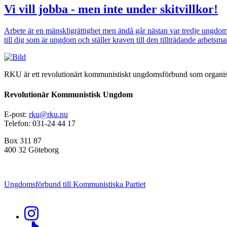
Vi vill jobba - men inte under skitvillkor!
Arbete är en mänskligrättighet men ändå går nästan var tredje ungd
till dig som är ungdom och ställer kraven till den tillträdande arbetsma
Bild
RKU är ett revolutionärt kommunistiskt ungdomsförbund som organise
Revolutionär Kommunistisk Ungdom
E-post:
rku@rku.nu
Telefon: 031-24 44 17
Box 311 87
400 32 Göteborg
Ungdomsförbund till Kommunistiska Partiet