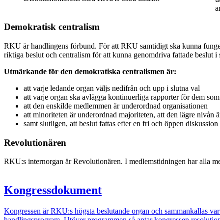
a
Demokratisk centralism
RKU är handlingens förbund. För att RKU samtidigt ska kunna fungera d
riktiga beslut och centralism för att kunna genomdriva fattade beslut i 
Utmärkande för den demokratiska centralismen är:
att varje ledande organ väljs nedifrån och upp i slutna val
att varje organ ska avlägga kontinuerliga rapporter för dem som
att den enskilde medlemmen är underordnad organisationen
att minoriteten är underordnad majoriteten, att den lägre nivån
samt slutligen, att beslut fattas efter en fri och öppen diskussion
Revolutionären
RKU:s internorgan är Revolutionären. I medlemstidningen har alla medl
Kongressdokument
Kongressen är RKU:s högsta beslutande organ och sammankallas varta
handlingsprogram. Utöver programmen så antar kongressen resolutioner