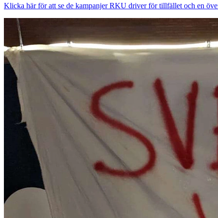
Klicka här för att se de kampanjer RKU driver för tillfället och en öve
Bild