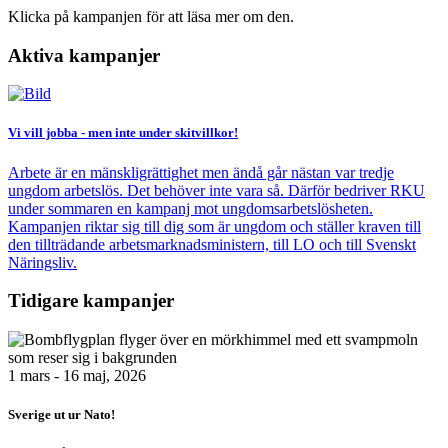
Klicka på kampanjen för att läsa mer om den.
Aktiva kampanjer
Bild
Vi vill jobba - men inte under skitvillkor!
Arbete är en mänskligrättighet men ändå går nästan var tredje
ungdom arbetslös. Det behöver inte vara så. Därför bedriver RKU
under sommaren en kampanj mot ungdomsarbetslösheten.
Kampanjen riktar sig till dig som är ungdom och ställer kraven till
den tillträdande arbetsmarknadsministern, till LO och till Svenskt
Näringsliv.
Tidigare kampanjer
Bild
1 mars - 16 maj, 2026
Sverige ut ur Nato!