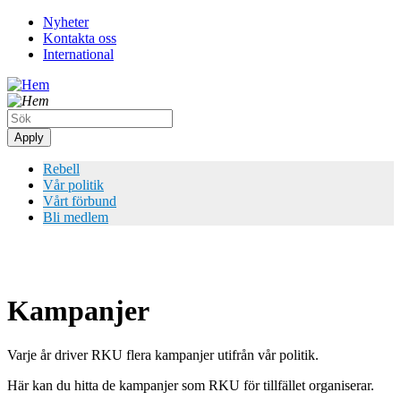
Hoppa
Nyheter
till
Kontakta oss
Top
huvudinnehåll
International
meny
Rebell
Vår politik
Vårt förbund
Bli medlem
Kampanjer
Varje år driver RKU flera kampanjer utifrån vår politik.
Här kan du hitta de kampanjer som RKU för tillfället organiserar.