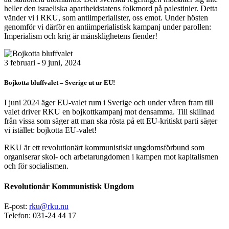
heller den israeliska apartheidstatens folkmord på palestinier. Detta
vänder vi i RKU, som antiimperialister, oss emot. Under hösten
genomför vi därför en antiimperialistisk kampanj under parollen:
Imperialism och krig är mänsklighetens fiender!
Bild
3 februari - 9 juni, 2024
Bojkotta bluffvalet – Sverige ut ur EU!
I juni 2024 äger EU-valet rum i Sverige och under våren fram till
valet driver RKU en bojkottkampanj mot densamma. Till skillnad
från vissa som säger att man ska rösta på ett EU-kritiskt parti säger
vi istället: bojkotta EU-valet!
RKU är ett revolutionärt kommunistiskt ungdomsförbund som
organiserar skol- och arbetarungdomen i kampen mot kapitalismen
och för socialismen.
Revolutionär Kommunistisk Ungdom
E-post:
rku@rku.nu
Telefon: 031-24 44 17