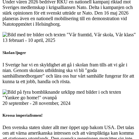
Under våren 2026 bedriver RKU en nationell kampanj riktad mot
Sveriges medlemskap i krigsalliansen Nato. Delta i kampanjen och
stärk opinionen för ett svenskt utträde ur Nato. Den 16 maj 2026
planeras även en nationell mobilisering till en demonstration vid
Natotoppmötet i Helsingborg.
Bild
13 februari - 10 april, 2025
Skolan ljuger
I Sverige har vi en skyldighet att gå i skolan fram tills att vi går i
nian. Genom skolans utbildning ska vi bli "goda
samhällsmedborgare" och lära oss hur vårt samhälle fungerar för att
kunna ta ett jobb, handla och rösta.
Bild
20 september - 28 november, 2024
Krossa imperialismen!
Den svenska staten sluter allt mer öppet upp bakom USA. Det talas
om att värna amerikanska intressen och att värnpliktiga kan komma
att stationera utomlands. Den svenska regeringen motsätter sig inte