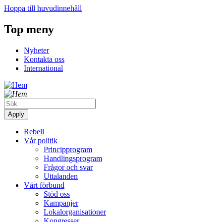
Hoppa till huvudinnehåll
Top meny
Nyheter
Kontakta oss
International
Rebell
Vår politik
Principprogram
Handlingsprogram
Frågor och svar
Uttalanden
Vårt förbund
Stöd oss
Kampanjer
Lokalorganisationer
Kongresser