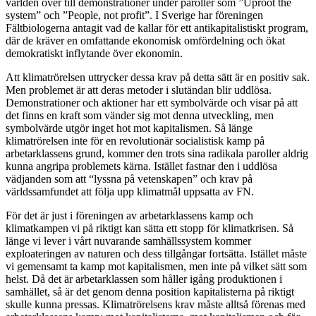
världen över till demonstrationer under paroller som ”Uproot the
system” och ”People, not profit”. I Sverige har föreningen
Fältbiologerna antagit vad de kallar för ett antikapitalistiskt program,
där de kräver en omfattande ekonomisk omfördelning och ökat
demokratiskt inflytande över ekonomin.
Att klimatrörelsen uttrycker dessa krav på detta sätt är en positiv sak.
Men problemet är att deras metoder i slutändan blir uddlösa.
Demonstrationer och aktioner har ett symbolvärde och visar på att
det finns en kraft som vänder sig mot denna utveckling, men
symbolvärde utgör inget hot mot kapitalismen. Så länge
klimatrörelsen inte för en revolutionär socialistisk kamp på
arbetarklassens grund, kommer den trots sina radikala paroller aldrig
kunna angripa problemets kärna. Istället fastnar den i uddlösa
vädjanden som att “lyssna på vetenskapen” och krav på
världssamfundet att följa upp klimatmål uppsatta av FN.
För det är just i föreningen av arbetarklassens kamp och
klimatkampen vi på riktigt kan sätta ett stopp för klimatkrisen. Så
länge vi lever i vårt nuvarande samhällssystem kommer
exploateringen av naturen och dess tillgångar fortsätta. Istället måste
vi gemensamt ta kamp mot kapitalismen, men inte på vilket sätt som
helst. Då det är arbetarklassen som håller igång produktionen i
samhället, så är det genom denna position kapitalisterna på riktigt
skulle kunna pressas. Klimatrörelsens krav måste alltså förenas med