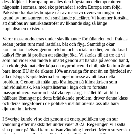
dess följder. I Europa uppmättes den högsta medeltemperaturen
någonsin i somras, med skogsbränder i södra Europa som följd.
Pakistan drabbades tidigare i år av massiva översvämningar på
grund av monsunregn och smältande glaciärer. Vi kommer fortsätta
att drabbas av naturkatastrofer av liknande slag så länge
kapitalismen existerar.
Varor massproduceras under slavliknande förhållanden och fraktas
sedan jorden runt med lastbilar, båt och flyg. Samtidigt ökar
konsumtionshetsen genom reklam och sociala medier, en uträknad
kalkyl för att få profiten att ständigt öka. Vi skolas till att tro att vi
som individer kan rädda klimatet genom att handla på second hand,
äta ekologisk mat eller köpa en nyproducerad elbil, när faktum är att
bara inom EU är de rikaste 10% ansvariga för mer än en fjärdedel av
alla utsläpp. Kapitalisterna har inget intresse av att lösa detta
problem. Genom att måla upp lösningen på klimatkrisen som
individualistisk, kan kapitalisterna i lugn och ro fortsätta
massproducera varor och skövla regnskog. Istället för att hitta
hållbara lösningar på detta brådskande problem, driver denna klass
och deras megafoner i de politiska institutionerna oss alla bara
djupare in i krisen.
I Sverige kunde vi se det genom att energipolitiken tog en sur
vändning efter maktskiftet under valet 2022. Regeringen vill sätta
sina planer på ökad kärnkraftsanvändning i verket. Mer resurser ska