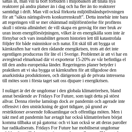
sättas in, man vill ta bort förbuden i miljöbalken att tillåta nya
reaktorer på andra platser än i dag och ha fler än tio reaktorer
samtidigt i drift. Man vill också förkorta miljötillståndsprövningen
för att ”säkra näringslivets konkurrenskraft”. Detta innebär inte bara
att regeringen vill se mer ohämmad miljöförstörelse för profitens
skull i största allmänhet: de vill skapa en genväg för mer bruk av
uran inom energiförsörjningen, vilket är en energikälla som inte är
förnybar och vars instabilitet genom historien lett till katastrofala
följder för både människor och natur. Ett skäl till att bygga ut
kärnkraften har varit den rådande energikrisen, trots att det inte
egentligen produceras för lite el i Sverige. Problemet är att vi har en
avreglerad elmarknad där vi exporterar 15-20% av vår befintliga el
till den andra europeiska länder. Regeringens planer betyder i
praktiken att vi ska bygga ut kärnkraften för att tillgodose den
anarkistiska produktionen, och därigenom gå de privata intressena
till mötes som i första taget satt oss djupare i energikrisen.
I nuläget är det de ungdomar i den globala klimatrörelsen, bland
annat bestående av Fridays For Future, som tagit detta på störst
allvar. Denna rörelse lamslogs dock av pandemin och agerade inte
offensivt i den utsträckning de gjort tidigare, på grund av
restriktioner avseende folksamlingar och offentliga möten. Men i
takt med att pandemin har avtagit har också klimatrörelsen börjat
komma tillbaka ut på gatorna: och vi kan också se att deras paroller
har radikaliserats. Fridays For Future har mobiliserat ungdomar