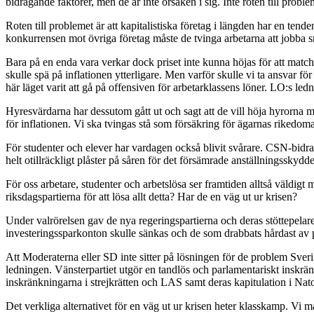
bidragande faktorer, men de är inte orsaken i sig. Inte roten till proble
Roten till problemet är att kapitalistiska företag i längden har en tend
konkurrensen mot övriga företag måste de tvinga arbetarna att jobba sn
Bara på en enda vara verkar dock priset inte kunna höjas för att mat
skulle spä på inflationen ytterligare. Men varför skulle vi ta ansvar fö
här läget varit att gå på offensiven för arbetarklassens löner. LO:s led
Hyresvärdarna har dessutom gått ut och sagt att de vill höja hyrorna m
för inflationen. Vi ska tvingas stå som försäkring för ägarnas rikedoma
För studenter och elever har vardagen också blivit svårare. CSN-bidrage
helt otillräckligt plåster på såren för det försämrade anställningssk
För oss arbetare, studenter och arbetslösa ser framtiden alltså väldig
riksdagspartierna för att lösa allt detta? Har de en väg ut ur krisen?
Under valrörelsen gav de nya regeringspartierna och deras stöttepelar
investeringssparkonton skulle sänkas och de som drabbats hårdast av p
Att Moderaterna eller SD inte sitter på lösningen för de problem Sver
ledningen. Vänsterpartiet utgör en tandlös och parlamentariskt inskrä
inskränkningarna i strejkrätten och LAS samt deras kapitulation i Nat
Det verkliga alternativet för en väg ut ur krisen heter klasskamp. Vi