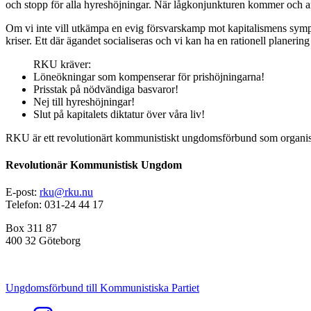
och stopp för alla hyreshöjningar. När lågkonjunkturen kommer och arb
Om vi inte vill utkämpa en evig försvarskamp mot kapitalismens sympt
kriser. Ett där ägandet socialiseras och vi kan ha en rationell planerin
RKU kräver:
Löneökningar som kompenserar för prishöjningarna!
Prisstak på nödvändiga basvaror!
Nej till hyreshöjningar!
Slut på kapitalets diktatur över våra liv!
RKU är ett revolutionärt kommunistiskt ungdomsförbund som organise
Revolutionär Kommunistisk Ungdom
E-post:
rku@rku.nu
Telefon: 031-24 44 17
Box 311 87
400 32 Göteborg
Ungdomsförbund till Kommunistiska Partiet