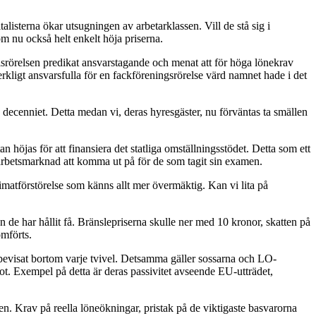
alisterna ökar utsugningen av arbetarklassen. Vill de stå sig i
om nu också helt enkelt höja priserna.
lsrörelsen predikat ansvarstagande och menat att för höga lönekrav
verkligt ansvarsfulla för en fackföreningsrörelse värd namnet hade i det
 decenniet. Detta medan vi, deras hyresgäster, nu förväntas ta smällen
 höjas för att finansiera det statliga omställningsstödet. Detta som ett
f arbetsmarknad att komma ut på för de som tagit sin examen.
limatförstörelse som känns allt mer övermäktig. Kan vi lita på
de har hållit få. Bränslepriserna skulle ner med 10 kronor, skatten på
omförts.
 bevisat bortom varje tvivel. Detsamma gäller sossarna och LO-
ot. Exempel på detta är deras passivitet avseende EU-utträdet,
n. Krav på reella löneökningar, pristak på de viktigaste basvarorna