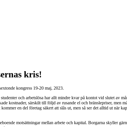
sernas kris!
sextonde kongress 19-20 maj, 2023.
 studenter och arbetslösa har allt mindre kvar på kontot vid slutet av 
de kostnader, särskilt till följd av rusande el och bränslepriser, men m
 kommer en del företag säkert att slås ut, men så ser det alltid ut när ka
inneboende motsättningar mellan arbete och kapital. Borgarna skyller gärn