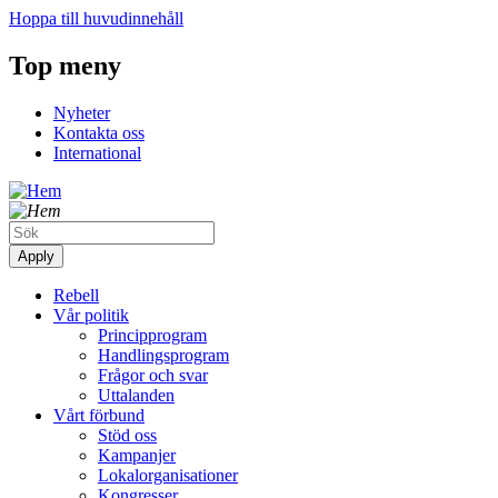
Hoppa till huvudinnehåll
Top meny
Nyheter
Kontakta oss
International
Rebell
Vår politik
Principprogram
Handlingsprogram
Frågor och svar
Uttalanden
Vårt förbund
Stöd oss
Kampanjer
Lokalorganisationer
Kongresser