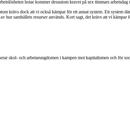
etslösheten hotar kommer dessutom kravet på sex timmars arbetsdag med 
om krävs dock att vi också kämpar för ett annat system. Ett system dä
g av hur samhällets resurser används. Kort sagt, det krävs att vi kämpar f
rar skol- och arbetarungdomen i kampen mot kapitalismen och för soc