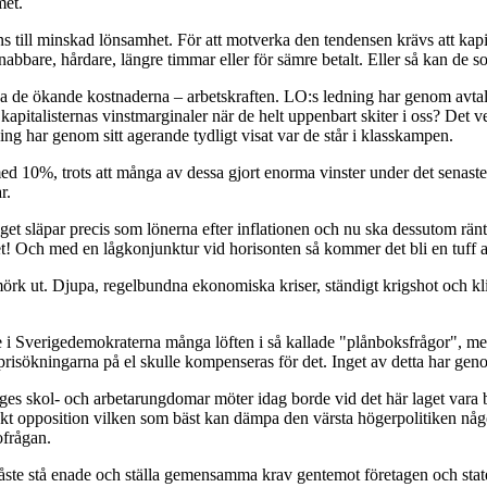
met.
ens till minskad lönsamhet. För att motverka den tendensen krävs att kapit
abbare, hårdare, längre timmar eller för sämre betalt. Eller så kan de s
cha de ökande kostnaderna – arbetskraften. LO:s ledning har genom avta
r kapitalisternas vinstmarginaler när de helt uppenbart skiter i oss? Det 
ning har genom sitt agerande tydligt visat var de står i klasskampen.
ed 10%, trots att många av dessa gjort enorma vinster under det senaste
r.
t släpar precis som lönerna efter inflationen och nu ska dessutom räntan
yddet! Och med en lågkonjunktur vid horisonten så kommer det bli en tuf
t mörk ut. Djupa, regelbundna ekonomiska kriser, ständigt krigshot och k
e i Sverigedemokraterna många löften i så kallade "plånboksfrågor", men 
risökningarna på el skulle kompenseras för det. Inget av detta har gen
iges skol- och arbetarungdomar möter idag borde vid det här laget vara
nkt opposition vilken som bäst kan dämpa den värsta högerpolitiken någ
ofrågan.
 måste stå enade och ställa gemensamma krav gentemot företagen och state