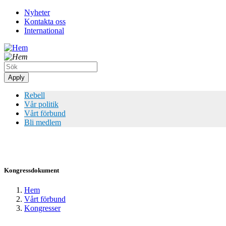
Hoppa
Nyheter
till
Kontakta oss
Top
huvudinnehåll
International
meny
Rebell
Vår politik
Vårt förbund
Bli medlem
Kongressdokument
Hem
Vårt förbund
Länkstig
Kongresser