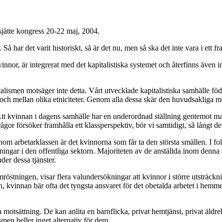
jätte kongress 20-22 maj, 2004.
ar det varit historiskt, så är det nu, men så ska det inte vara i ett fr
kvinnor, är integrerat med det kapitalistiska systemet och återfinns även
lismen motsäger inte detta. Vårt utvecklade kapitalistiska samhälle fö
ch mellan olika etniciteter. Genom alla dessa skär den huvudsakliga m
. Att kvinnan i dagens samhälle har en underordnad ställning gentemot m
rågor försöker framhålla ett klassperspektiv, bör vi samtidigt, så långt de
inom arbetarklassen är det kvinnorna som får ta den största smällen. I 
ningar i den offentliga sektorn. Majoriteten av de anställda inom denna s
er dessa tjänster.
tningen, visar flera valundersökningar att kvinnor i större utsträcknin
än, kvinnan bär ofta det tyngsta ansvaret för det obetalda arbetet i hemm
otsättning. De kan anlita en barnflicka, privat hemtjänst, privat äldre
men heller inget alternativ för dem.