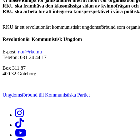
Vi måste kämpa för jämställdhet internt inom vår organisation ge
RKU ska framhäva den klassmässiga sidan av kvinnofrågan och s
RKU ska arbeta för att integrera könsperspektivet i våra politisk
RKU är ett revolutionärt kommunistiskt ungdomsförbund som organise
Revolutionär Kommunistisk Ungdom
E-post:
rku@rku.nu
Telefon: 031-24 44 17
Box 311 87
400 32 Göteborg
Ungdomsförbund till Kommunistiska Partiet