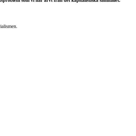
problem som vi har ärvt från det kapitalistiska samhället.
ialismen.