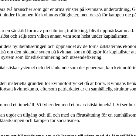
 bara två branscher som gör enorma vinster på kvinnans underordning. G
 stort hinder i kampen för kvinnors rättigheter, men också för kampen ute 
ar en särskild form av prostitution, trafficking, blivit uppmärksammad.
nslöst och säljs som vilken annan vara som helst under kapitalismen.
 är dels nyliberaliseringen och öppnandet av de forna öststaternas eko
lltså om den rådande synen på kvinnan som möjliggör för kapitalister at
la system som lönediskriminering och utseendefixering.
italistiska systemet och det tänkande som det genererar, kan kvinnofört
den materiella grunden för kvinnoförtrycket då är borta. Kvinnans hemar
rtsatt kvinnokamp, eftersom patriarkatet är en samhällelig struktur so
 med ett innehåll. Vi fyller den med ett marxistiskt innehåll. Vi ser hur
an utgör en tillgång och till och med en förutsättning för en samhäll
 i klasskampen och kampen för socialismen.