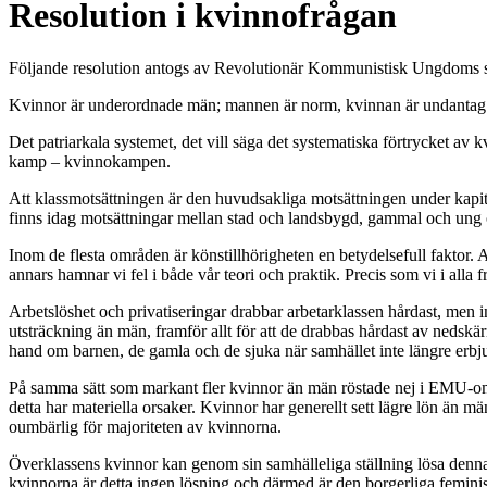
Resolution i kvinnofrågan
Följande resolution antogs av Revolutionär Kommunistisk Ungdoms s
Kvinnor är underordnade män; mannen är norm, kvinnan är undantag. Så h
Det patriarkala systemet, det vill säga det systematiska förtrycket av 
kamp – kvinnokampen.
Att klassmotsättningen är den huvudsakliga motsättningen under kapita
finns idag motsättningar mellan stad och landsbygd, gammal och ung o
Inom de flesta områden är könstillhörigheten en betydelsefull faktor
annars hamnar vi fel i både vår teori och praktik. Precis som vi i alla f
Arbetslöshet och privatiseringar drabbar arbetarklassen hårdast, men 
utsträckning än män, framför allt för att de drabbas hårdast av nedskär
hand om barnen, de gamla och de sjuka när samhället inte längre erbjud
På samma sätt som markant fler kvinnor än män röstade nej i EMU-omrös
detta har materiella orsaker. Kvinnor har generellt sett lägre lön än m
oumbärlig för majoriteten av kvinnorna.
Överklassens kvinnor kan genom sin samhälleliga ställning lösa denna m
kvinnorna är detta ingen lösning och därmed är den borgerliga feminis