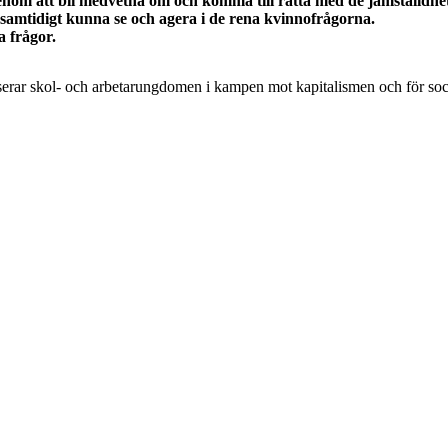
nom att bli medvetna om och komma till rätta med de jämställdhets
amtidigt kunna se och agera i de rena kvinnofrågorna.
a frågor.
rar skol- och arbetarungdomen i kampen mot kapitalismen och för soc