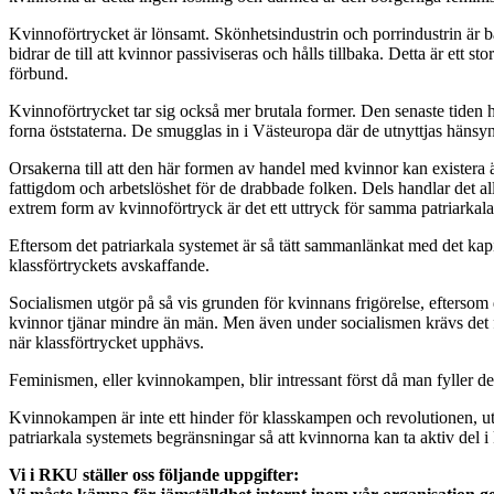
Kvinnoförtrycket är lönsamt. Skönhetsindustrin och porrindustrin är
bidrar de till att kvinnor passiviseras och hålls tillbaka. Detta är ett
förbund.
Kvinnoförtrycket tar sig också mer brutala former. Den senaste tiden h
forna öststaterna. De smugglas in i Västeuropa där de utnyttjas hänsy
Orsakerna till att den här formen av handel med kvinnor kan existera
fattigdom och arbetslöshet för de drabbade folken. Dels handlar det a
extrem form av kvinnoförtryck är det ett uttryck för samma patriarka
Eftersom det patriarkala systemet är så tätt sammanlänkat med det kap
klassförtryckets avskaffande.
Socialismen utgör på så vis grunden för kvinnans frigörelse, eftersom 
kvinnor tjänar mindre än män. Men även under socialismen krävs det fo
när klassförtrycket upphävs.
Feminismen, eller kvinnokampen, blir intressant först då man fyller den
Kvinnokampen är inte ett hinder för klasskampen och revolutionen, ut
patriarkala systemets begränsningar så att kvinnorna kan ta aktiv del
Vi i RKU ställer oss följande uppgifter: