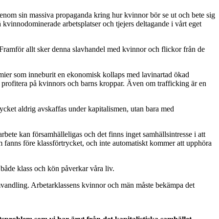
enom sin massiva propaganda kring hur kvinnor bör se ut och bete sig
på kvinnodominerade arbetsplatser och tjejers deltagande i vårt eget
 Framför allt sker denna slavhandel med kvinnor och flickor från de
nomier som inneburit en ekonomisk kollaps med lavinartad ökad
t profitera på kvinnors och barns kroppar. Även om trafficking är en
rycket aldrig avskaffas under kapitalismen, utan bara med
bete kan församhälleligas och det finns inget samhällsintresse i att
m fanns före klassförtrycket, och inte automatiskt kommer att upphöra
 både klass och kön påverkar våra liv.
somvandling. Arbetarklassens kvinnor och män måste bekämpa det