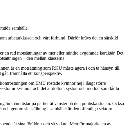
amtida samhälle.
 inom arbetarklassen och vårt förbund. Därför krävs det en särskild
der en rad motsättningar av mer eller mindre avgörande karaktär. Det
otsättningen – den mellan klasserna.
annen är en motsättning som RKU måste agera i och ta hänsyn till,
t går, framhålla ett könsperspektiv.
folkomröstningen om EMU röstade kvinnor nej i långt större
ektor är kvinnor, och det är döttrar, systrar och mödrar som får ta
g än män röstar på partier åt vänster på den politiska skalan. Också
et och genom sin ställning i samhället är den offentliga sektorn
boende åt sina föräldrar och så vidare. Men för majoriteten av