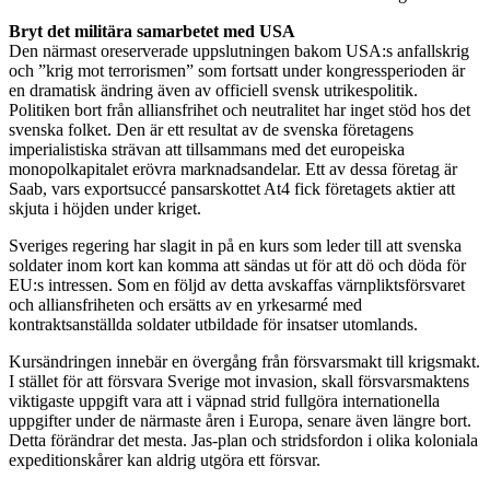
Bryt det militära samarbetet med USA
Den närmast oreserverade uppslutningen bakom USA:s anfallskrig
och ”krig mot terrorismen” som fortsatt under kongressperioden är
en dramatisk ändring även av officiell svensk utrikespolitik.
Politiken bort från alliansfrihet och neutralitet har inget stöd hos det
svenska folket. Den är ett resultat av de svenska företagens
imperialistiska strävan att tillsammans med det europeiska
monopolkapitalet erövra marknadsandelar. Ett av dessa företag är
Saab, vars exportsuccé pansarskottet At4 fick företagets aktier att
skjuta i höjden under kriget.
Sveriges regering har slagit in på en kurs som leder till att svenska
soldater inom kort kan komma att sändas ut för att dö och döda för
EU:s intressen. Som en följd av detta avskaffas värnpliktsförsvaret
och alliansfriheten och ersätts av en yrkesarmé med
kontraktsanställda soldater utbildade för insatser utomlands.
Kursändringen innebär en övergång från försvarsmakt till krigsmakt.
I stället för att försvara Sverige mot invasion, skall försvarsmaktens
viktigaste uppgift vara att i väpnad strid fullgöra internationella
uppgifter under de närmaste åren i Europa, senare även längre bort.
Detta förändrar det mesta. Jas-plan och stridsfordon i olika koloniala
expeditionskårer kan aldrig utgöra ett försvar.