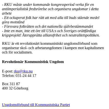
- RKU måste under kommande kongressperiod verka för en
antiimperialistisk fredsrörelse och organisera ungdomar i detta
arbete
- Ett ockuperat folk har rätt att med alla till buds stående medel
göra motstånd
- Försvara folkrätten och det nationella självbestämmandet
- Inte en man, inte ett öre till USA:s och Sveriges orättfärdiga
krigsprojekt! Återupprätta alliansfrihet och neutralitetspolitiken.
RKU är ett revolutionärt kommunistiskt ungdomsförbund som
organiserar skol- och arbetarungdomen i kampen mot kapitalismen
och för socialismen.
Revolutionär Kommunistisk Ungdom
E-post:
rku@rku.nu
Telefon: 031-24 44 17
Box 311 87
400 32 Göteborg
Ungdomsförbund till Kommunistiska Partiet