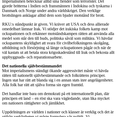
Imperialismen betecknar alltid sina fiender som terrorister. Det
gjorde britterna i Indien och fransmännen i Indokina och tyskarna i
Danmark och Norge under andra världskriget. Den verklige
brottslingen anklagar alltid dem som bjuder motstånd för brott.
RKU:s ståndpunkt är given. Vi kräver att USA och dess allierade
omedelbart lämnar Irak. Vi stödjer det irakiska folkets kamp mot
ockupationen och erkänner motståndskampen rätten att använda alla
medel som står den till buds, politiska såväl som militära. Vi hävdar
ockupantens skyldighet att svara för civilbefolkningens skolgång,
utbildning och försörjning så länge ockupationen pågår och när de
väl kastats ut att betala stora krigsskadestånd till Irak och bekosta allt
uppbyggnads- och reparationsarbete.
Det nationella självbestämmandet
Mot imperialismens ständigt ökande aggressivitet måste vi hävda
rätten till nationellt självbestämmande och folkrättens principer.
Ingen stat har rätt att blanda sig i en annan stats inre angelägenheter.
Alla folk har rätt att själva forma sin egen framtid.
Det handlar inte bara om demokrati på ett internationellt plan, där
principen ett land – en röst ska vara vägledande, utan lika mycket
om nationers rättigheter och jämlikhet.
Uppdelningen av världen i nationer och klasser är verklig och det är
utifrån verkligheten vi måste formulera vår politik. Vi