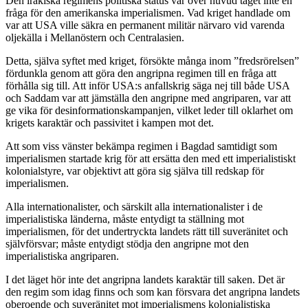
Den irakiska regimens politiska status var över huvud taget inte en
fråga för den amerikanska imperialismen. Vad kriget handlade om
var att USA ville säkra en permanent militär närvaro vid varenda
oljekälla i Mellanöstern och Centralasien.
Detta, själva syftet med kriget, försökte många inom ”fredsrörelsen”
fördunkla genom att göra den angripna regimen till en fråga att
förhålla sig till. Att inför USA:s anfallskrig säga nej till både USA
och Saddam var att jämställa den angripne med angriparen, var att
ge vika för desinformationskampanjen, vilket leder till oklarhet om
krigets karaktär och passivitet i kampen mot det.
Att som viss vänster bekämpa regimen i Bagdad samtidigt som
imperialismen startade krig för att ersätta den med ett imperialistiskt
kolonialstyre, var objektivt att göra sig själva till redskap för
imperialismen.
Alla internationalister, och särskilt alla internationalister i de
imperialistiska länderna, måste entydigt ta ställning mot
imperialismen, för det undertryckta landets rätt till suveränitet och
självförsvar; måste entydigt stödja den angripne mot den
imperialistiska angriparen.
I det läget hör inte det angripna landets karaktär till saken. Det är
den regim som idag finns och som kan försvara det angripna landets
oberoende och suveränitet mot imperialismens kolonialistiska