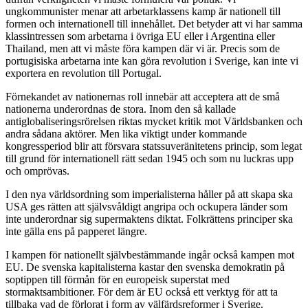
ungkommunister menar att arbetarklassens kamp är nationell till
formen och internationell till innehållet. Det betyder att vi har samma
klassintressen som arbetarna i övriga EU eller i Argentina eller
Thailand, men att vi måste föra kampen där vi är. Precis som de
portugisiska arbetarna inte kan göra revolution i Sverige, kan inte vi
exportera en revolution till Portugal.
Förnekandet av nationernas roll innebär att acceptera att de små
nationerna underordnas de stora. Inom den så kallade
antiglobaliseringsrörelsen riktas mycket kritik mot Världsbanken och
andra sådana aktörer. Men lika viktigt under kommande
kongressperiod blir att försvara statssuveränitetens princip, som legat
till grund för internationell rätt sedan 1945 och som nu luckras upp
och omprövas.
I den nya världsordning som imperialisterna håller på att skapa ska
USA ges rätten att självsvåldigt angripa och ockupera länder som
inte underordnar sig supermaktens diktat. Folkrättens principer ska
inte gälla ens på papperet längre.
I kampen för nationellt självbestämmande ingår också kampen mot
EU. De svenska kapitalisterna kastar den svenska demokratin på
soptippen till förmån för en europeisk superstat med
stormaktsambitioner. För dem är EU också ett verktyg för att ta
tillbaka vad de förlorat i form av välfärdsreformer i Sverige.