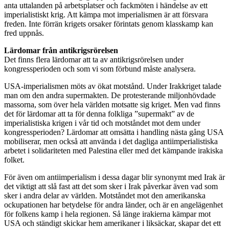
anta uttalanden på arbetsplatser och fackmöten i händelse av ett
imperialistiskt krig. Att kämpa mot imperialismen är att försvara
freden. Inte förrän krigets orsaker förintats genom klasskamp kan
fred uppnås.
Lärdomar från antikrigsrörelsen
Det finns flera lärdomar att ta av antikrigsrörelsen under
kongressperioden och som vi som förbund måste analysera.
USA-imperialismen möts av ökat motstånd. Under Irakkriget talade
man om den andra supermakten. De protesterande miljonhövdade
massorna, som över hela världen motsatte sig kriget. Men vad finns
det för lärdomar att ta för denna folkliga ”supermakt” av de
imperialistiska krigen i vår tid och motståndet mot dem under
kongressperioden? Lärdomar att omsätta i handling nästa gång USA
mobiliserar, men också att använda i det dagliga antiimperialistiska
arbetet i solidariteten med Palestina eller med det kämpande irakiska
folket.
För även om antiimperialism i dessa dagar blir synonymt med Irak är
det viktigt att slå fast att det som sker i Irak påverkar även vad som
sker i andra delar av världen. Motståndet mot den amerikanska
ockupationen har betydelse för andra länder, och är en angelägenhet
för folkens kamp i hela regionen. Så länge irakierna kämpar mot
USA och ständigt skickar hem amerikaner i liksäckar, skapar det ett