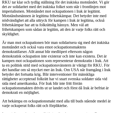
RKU tar klar och tydlig ställning för det irakiska motståndet. Vi gör
det av solidaritet med det irakiska folket som står i frontlinjen mot
imperialismen. Motståndet mot ockupationen i Irak är legitimt.
Motståndsmännen är legitima frihetskämpar. Det betyder inte med
nödvändighet att alla uttryck för kampen i Irak är legitima, också
frihetskämpar har att ta folkrättslig hänsyn. Men väl att
frihetskampen som sådan är legitim, att den är varje folks rätt och
skyldighet.
Är man mot ockupationen bör man solidarisera sig med det irakiska
motståndet och också vara emot ockupationsmaktens
demokratifarser. Allt annat blir medlöperi eftersom någon
demokratisk ockupation inte existerar och inte kan existera. Det är
kampen mot ockupationen som representerar demokratin i Irak. Att
ta en politisk strid med ockupationsvänstern är viktigt för RKU. För
det handlar om så mycket mer än Irak. Om USA når framgång i Irak
betyder det fortsatta krig. Blir interventioner för mänskliga
rättigheter accepterad folkrätt har vi snart svenska soldater sida vid
sida med amerikanska. För Irak blir inte fritt förrän
ockupationsmakten drivits ut ur landet och först då Irak är befriat är
demokrati en möjlighet.
Att bekämpa en ockupationsmakt med alla till buds stående medel är
varje ockuperat folks rätt och förpliktelse.