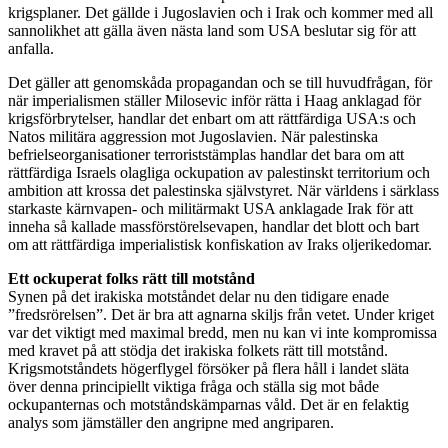
krigsplaner. Det gällde i Jugoslavien och i Irak och kommer med all
sannolikhet att gälla även nästa land som USA beslutar sig för att
anfalla.
Det gäller att genomskåda propagandan och se till huvudfrågan, för
när imperialismen ställer Milosevic inför rätta i Haag anklagad för
krigsförbrytelser, handlar det enbart om att rättfärdiga USA:s och
Natos militära aggression mot Jugoslavien. När palestinska
befrielseorganisationer terroriststämplas handlar det bara om att
rättfärdiga Israels olagliga ockupation av palestinskt territorium och
ambition att krossa det palestinska självstyret. När världens i särklass
starkaste kärnvapen- och militärmakt USA anklagade Irak för att
inneha så kallade massförstörelsevapen, handlar det blott och bart
om att rättfärdiga imperialistisk konfiskation av Iraks oljerikedomar.
Ett ockuperat folks rätt till motstånd
Synen på det irakiska motståndet delar nu den tidigare enade
”fredsrörelsen”. Det är bra att agnarna skiljs från vetet. Under kriget
var det viktigt med maximal bredd, men nu kan vi inte kompromissa
med kravet på att stödja det irakiska folkets rätt till motstånd.
Krigsmotståndets högerflygel försöker på flera håll i landet släta
över denna principiellt viktiga fråga och ställa sig mot både
ockupanternas och motståndskämparnas våld. Det är en felaktig
analys som jämställer den angripne med angriparen.