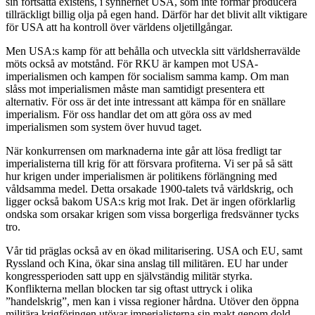
sin fortsatta existens, i synnerhet USA, som inte förmår producera
tillräckligt billig olja på egen hand. Därför har det blivit allt viktigare
för USA att ha kontroll över världens oljetillgångar.
Men USA:s kamp för att behålla och utveckla sitt världsherravälde
möts också av motstånd. För RKU är kampen mot USA-
imperialismen och kampen för socialism samma kamp. Om man
slåss mot imperialismen måste man samtidigt presentera ett
alternativ. För oss är det inte intressant att kämpa för en snällare
imperialism. För oss handlar det om att göra oss av med
imperialismen som system över huvud taget.
När konkurrensen om marknaderna inte går att lösa fredligt tar
imperialisterna till krig för att försvara profiterna. Vi ser på så sätt
hur krigen under imperialismen är politikens förlängning med
våldsamma medel. Detta orsakade 1900-talets två världskrig, och
ligger också bakom USA:s krig mot Irak. Det är ingen oförklarlig
ondska som orsakar krigen som vissa borgerliga fredsvänner tycks
tro.
Vår tid präglas också av en ökad militarisering. USA och EU, samt
Ryssland och Kina, ökar sina anslag till militären. EU har under
kongressperioden satt upp en självständig militär styrka.
Konflikterna mellan blocken tar sig oftast uttryck i olika
”handelskrig”, men kan i vissa regioner hårdna. Utöver den öppna
militära krigföringen utövar imperialisterna sin makt genom dold