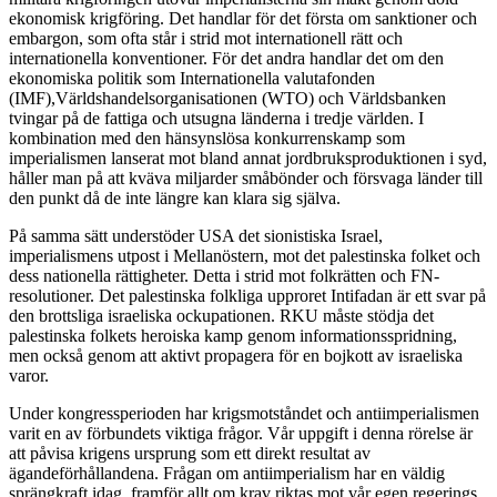
ekonomisk krigföring. Det handlar för det första om sanktioner och
embargon, som ofta står i strid mot internationell rätt och
internationella konventioner. För det andra handlar det om den
ekonomiska politik som Internationella valutafonden
(IMF),Världshandelsorganisationen (WTO) och Världsbanken
tvingar på de fattiga och utsugna länderna i tredje världen. I
kombination med den hänsynslösa konkurrenskamp som
imperialismen lanserat mot bland annat jordbruksproduktionen i syd,
håller man på att kväva miljarder småbönder och försvaga länder till
den punkt då de inte längre kan klara sig själva.
På samma sätt understöder USA det sionistiska Israel,
imperialismens utpost i Mellanöstern, mot det palestinska folket och
dess nationella rättigheter. Detta i strid mot folkrätten och FN-
resolutioner. Det palestinska folkliga upproret Intifadan är ett svar på
den brottsliga israeliska ockupationen. RKU måste stödja det
palestinska folkets heroiska kamp genom informationsspridning,
men också genom att aktivt propagera för en bojkott av israeliska
varor.
Under kongressperioden har krigsmotståndet och antiimperialismen
varit en av förbundets viktiga frågor. Vår uppgift i denna rörelse är
att påvisa krigens ursprung som ett direkt resultat av
ägandeförhållandena. Frågan om antiimperialism har en väldig
sprängkraft idag, framför allt om krav riktas mot vår egen regerings