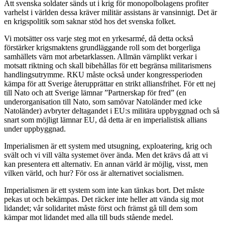
Att svenska soldater sänds ut i krig för monopolbolagens profiter
varhelst i världen dessa kräver militär assistans är vansinnigt. Det är
en krigspolitik som saknar stöd hos det svenska folket.
Vi motsätter oss varje steg mot en yrkesarmé, då detta också
förstärker krigsmaktens grundläggande roll som det borgerliga
samhällets värn mot arbetarklassen. Allmän värnplikt verkar i
motsatt riktning och skall bibehållas för ett begränsa militarismens
handlingsutrymme. RKU måste också under kongressperioden
kämpa för att Sverige återupprättar en strikt alliansfrihet. För ett nej
till Nato och att Sverige lämnar ”Partnerskap för fred” (en
underorganisation till Nato, som samövar Natoländer med icke
Natoländer) avbryter deltagandet i EU:s militära uppbyggnad och så
snart som möjligt lämnar EU, då detta är en imperialistisk allians
under uppbyggnad.
Imperialismen är ett system med utsugning, exploatering, krig och
svält och vi vill välta systemet över ända. Men det krävs då att vi
kan presentera ett alternativ. En annan värld är möjlig, visst, men
vilken värld, och hur? För oss är alternativet socialismen.
Imperialismen är ett system som inte kan tänkas bort. Det måste
pekas ut och bekämpas. Det räcker inte heller att vända sig mot
lidandet; vår solidaritet måste först och främst gå till dem som
kämpar mot lidandet med alla till buds stående medel.