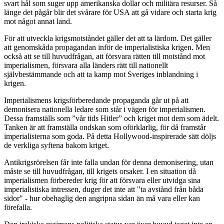
svart hål som suger upp amerikanska dollar och militära resurser. Så
länge det pågår blir det svårare för USA att gå vidare och starta krig
mot något annat land.
För att utveckla krigsmotståndet gäller det att ta lärdom. Det gäller
att genomskåda propagandan inför de imperialistiska krigen. Men
också att se till huvudfrågan, att försvara rätten till motstånd mot
imperialismen, försvara alla länders rätt till nationellt
självbestämmande och att ta kamp mot Sveriges inblandning i
krigen.
Imperialismens krigsförberedande propaganda går ut på att
demonisera nationella ledare som står i vägen för imperialismen.
Dessa framställs som ”vår tids Hitler” och kriget mot dem som ädelt.
Tanken är att framställa ondskan som oförklarlig, för då framstår
imperialisterna som goda. På detta Hollywood-inspirerade sätt döljs
de verkliga syftena bakom kriget.
Antikrigsrörelsen får inte falla undan för denna demonisering, utan
måste se till huvudfrågan, till krigets orsaker. I en situation då
imperialismen förbereder krig för att försvara eller utvidga sina
imperialistiska intressen, duger det inte att "ta avstånd från båda
sidor" - hur obehaglig den angripna sidan än må vara eller kan
förefalla.