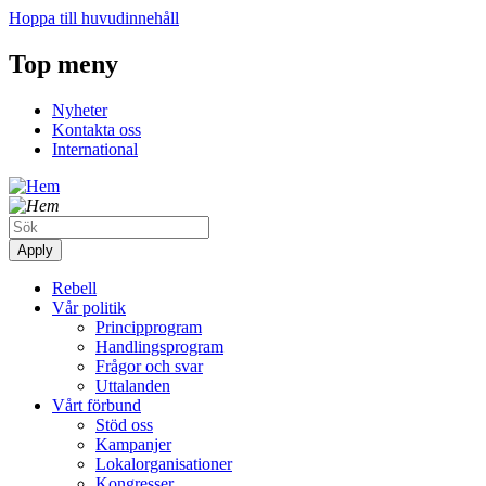
Hoppa till huvudinnehåll
Top meny
Nyheter
Kontakta oss
International
Rebell
Vår politik
Principprogram
Handlingsprogram
Frågor och svar
Uttalanden
Vårt förbund
Stöd oss
Kampanjer
Lokalorganisationer
Kongresser