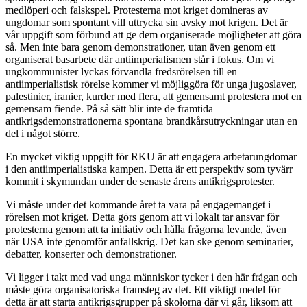
medlöperi och falskspel. Protesterna mot kriget domineras av
ungdomar som spontant vill uttrycka sin avsky mot krigen. Det är
vår uppgift som förbund att ge dem organiserade möjligheter att göra
så. Men inte bara genom demonstrationer, utan även genom ett
organiserat basarbete där antiimperialismen står i fokus. Om vi
ungkommunister lyckas förvandla fredsrörelsen till en
antiimperialistisk rörelse kommer vi möjliggöra för unga jugoslaver,
palestinier, iranier, kurder med flera, att gemensamt protestera mot en
gemensam fiende. På så sätt blir inte de framtida
antikrigsdemonstrationerna spontana brandkårsutryckningar utan en
del i något större.
En mycket viktig uppgift för RKU är att engagera arbetarungdomar
i den antiimperialistiska kampen. Detta är ett perspektiv som tyvärr
kommit i skymundan under de senaste årens antikrigsprotester.
Vi måste under det kommande året ta vara på engagemanget i
rörelsen mot kriget. Detta görs genom att vi lokalt tar ansvar för
protesterna genom att ta initiativ och hålla frågorna levande, även
när USA inte genomför anfallskrig. Det kan ske genom seminarier,
debatter, konserter och demonstrationer.
Vi ligger i takt med vad unga människor tycker i den här frågan och
måste göra organisatoriska framsteg av det. Ett viktigt medel för
detta är att starta antikrigsgrupper på skolorna där vi går, liksom att