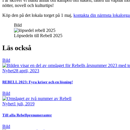
I år skriver vi bland annat om kampen om staden, rätten till väpnat m
nötter, novell och kulturtips!
Köp den på det lokala torget på 1 maj,
kontakta din närmsta lokalorga
Bild
Löpsedeln till Rebell 2025
Läs också
Bild
Nyhet
28 april, 2023
REBELL 2023: Fyra kriser och en lösning!
Bild
Nyhet
1 juli, 2019
Till alla Rebellprenumeranter
Bild