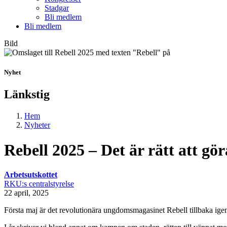
Stadgar
Bli medlem
Bli medlem
Bild
Nyhet
Länkstig
Hem
Nyheter
Rebell 2025 – Det är rätt att gö
Arbetsutskottet
RKU:s centralstyrelse
22 april, 2025
Första maj är det revolutionära ungdomsmagasinet Rebell tillbaka ige