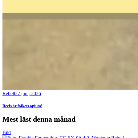
Rebell
27 juni, 2026
Reels är folkets opium!
Mest läst denna månad
Bild