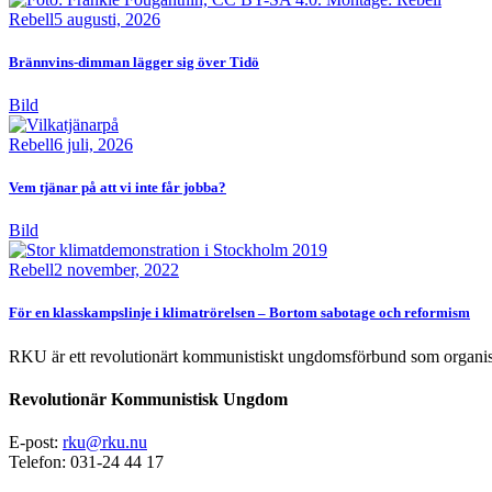
Rebell
5 augusti, 2026
Brännvins-dimman lägger sig över Tidö
Bild
Rebell
6 juli, 2026
Vem tjänar på att vi inte får jobba?
Bild
Rebell
2 november, 2022
För en klasskampslinje i klimatrörelsen – Bortom sabotage och reformism
RKU är ett revolutionärt kommunistiskt ungdomsförbund som organise
Revolutionär Kommunistisk Ungdom
E-post:
rku@rku.nu
Telefon: 031-24 44 17