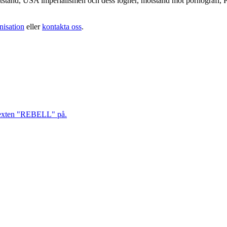
otstånd, USA imperialismen och dess lögner, motstånd mot pornografi, Pa
nisation
eller
kontakta oss
.