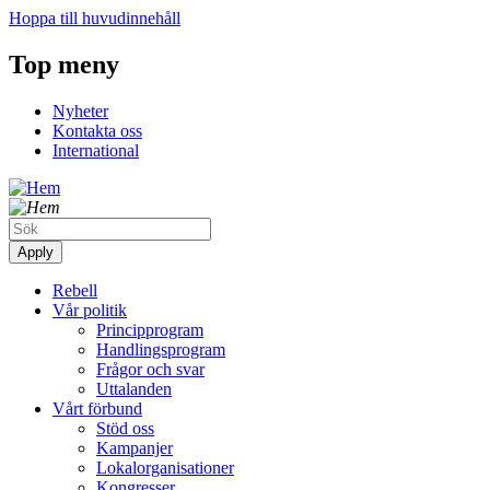
Hoppa till huvudinnehåll
Top meny
Nyheter
Kontakta oss
International
Rebell
Vår politik
Principprogram
Handlingsprogram
Frågor och svar
Uttalanden
Vårt förbund
Stöd oss
Kampanjer
Lokalorganisationer
Kongresser