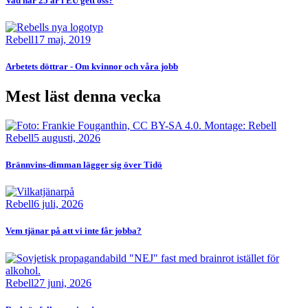
Vad har 25 år i EU gett oss?
Bild
Rebell
17 maj, 2019
Arbetets döttrar - Om kvinnor och våra jobb
Mest läst denna vecka
Bild
Rebell
5 augusti, 2026
Brännvins-dimman lägger sig över Tidö
Bild
Rebell
6 juli, 2026
Vem tjänar på att vi inte får jobba?
Bild
Rebell
27 juni, 2026