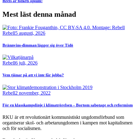
Reels är folkets opium!
Mest läst denna månad
Bild
Rebell
5 augusti, 2026
Brännvins-dimman lägger sig över Tidö
Bild
Rebell
6 juli, 2026
Vem tjänar på att vi inte får jobba?
Bild
Rebell
2 november, 2022
För en klasskampslinje i klimatrörelsen – Bortom sabotage och reformism
RKU är ett revolutionärt kommunistiskt ungdomsförbund som
organiserar skol- och arbetarungdomen i kampen mot kapitalismen
och för socialismen.