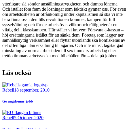
ytterligare slå sönder anställningstryggheten och dumpa lönerna.
Och istället föra fram de lösningar som faktiskt gynnar oss. För även
om arbetslösheten är ofrånkomlig under kapitalismen så ska vi inte
bara finna oss i den tills revolutionen kommer, kampen för full
sysselsättning och för de arbetslösas villkor och rättigheter är en
viktig del i klasskampen. Här ställer vi kraven: Försvara a-kassan –
höj ersättningarna istället för att sänka dem. Företag som lägger ner
samhällsnyttig verksamhet eller flyttar utomlands ska konfiskeras av
det offentliga utan ersättning till ägarna. Och inte minst,
lagstadgad
minskning av normalarbetstiden till sex timmars arbetsdag eller
trettio timmars arbetsvecka med bibehållen lön – dela på jobben.
Läs också
Bild
Rebell
18 september, 2010
Ge ungdomar jobb
Bild
Rebell
5 October, 2020