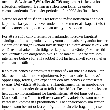
mellan 18-24 år var 7,6% (eller 40 708 ungdomar) inskrivna hos
arbetsförmedlingen. Det här är siffror som liknar de under
coronapandemin eller under perioden efter 2008 års finanskris.
Varför ser det då ut såhär? Det första vi måste konstatera är att det
kapitalistiska system vi lever under alltid kommer att skapa ett visst
mått av arbetslöshet, och även att det gynnas av den.
För att stå sig i konkurrensen på marknaden försöker kapitalet
ständigt att öka sin produktivitet genom automatisering andra former
av effektiviseringar. Genom investeringar i allt effektivare teknik kan
ett färre antal arbetare än tidigare skapa samma värde på kortare tid
och kapitalet kan därigenom öka sin lönsamhet.
De arbetare som
inte längre behövs för att få jobbet gjort får helt enkelt söka sig efter
en annan anställning.
Kapitalets behov av arbetskraft sjunker såklart inte hela tiden, utan
ökar och minskar med konjunkturen. Nya marknader kan också
öppnas upp, företag kan expandera och nya behov av arbetskraft
skapas. Det viktiga att förstå är att kapitalismen har en inneboende
tendens att i perioder driva ut folk i arbetslöshet. Det här är också en
helt utmärkt förutsättning för kapitalisterna, att det finns det som
Marx kallade en ”industriell reservarmé” av arbetslösa som med kort
varsel kan komma in i produktionen. I nationalekonomiska termer
innebär som bekant också ett högre utbud än efterfrågan att priset