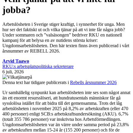
jobba?
Arbetslösheten i Sverige stiger kraftigt, i synnerhet för unga. Men
hur ser det faktiskt ut och vilka tjänar på att vi inte får några jobb?
Under sommaren och ”valsäsongen” bedriver RKU en nationell
kampanj för att belysa en av nutidens största kriser:
Ungdomsarbetslösheten. Den här texten finns även publicerad i vårt
årsnummer av REBELL 2026.
Arvid Taawo
RKU:s arbetsplatspolitiska sekreterare
6 juli, 2026
Denna text har tidigare publicerats i
Rebells årsnummer 2026
Ur samhällelig synpunkt kan arbetslösheten inte ses som något annat
än ett enormt resursslöseri, att hundratusentals människor får gå
sysslolösa istället för att bidra till det gemensamma. Trots det låg
arbetslösheten i november 2025 på 8,2% av arbetskraften (eller 470
400 personer) enligt SCB:s arbetskraftsundersökning (AKU). 6,7%
(totalt 355 786 personer) var inskrivna hos Arbetsförmedlingen.
Ungdomsarbetslösheten var än värre under samma period på 23,8%
av arbetskraften mellan 15-24 år (155 200 personer) och för de