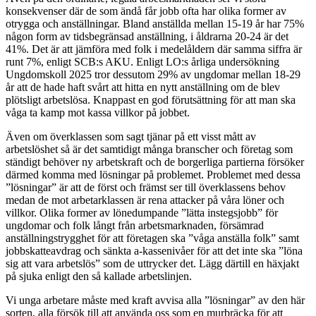
konsekvenser där de som ändå får jobb ofta har olika former av
otrygga och anställningar. Bland anställda mellan 15-19 år har 75%
någon form av tidsbegränsad anställning, i åldrarna 20-24 är det
41%. Det är att jämföra med folk i medelåldern där samma siffra är
runt 7%, enligt SCB:s AKU. Enligt LO:s årliga undersökning
Ungdomskoll 2025 tror dessutom 29% av ungdomar mellan 18-29
år att de hade haft svårt att hitta en nytt anställning om de blev
plötsligt arbetslösa. Knappast en god förutsättning för att man ska
våga ta kamp mot kassa villkor på jobbet.
Även om överklassen som sagt tjänar på ett visst mått av
arbetslöshet så är det samtidigt många branscher och företag som
ständigt behöver ny arbetskraft och de borgerliga partierna försöker
därmed komma med lösningar på problemet. Problemet med dessa
”lösningar” är att de först och främst ser till överklassens behov
medan de mot arbetarklassen är rena attacker på våra löner och
villkor. Olika former av lönedumpande ”lätta instegsjobb” för
ungdomar och folk långt från arbetsmarknaden, försämrad
anställningstrygghet för att företagen ska ”våga anställa folk” samt
jobbskatteavdrag och sänkta a-kassenivåer för att det inte ska ”löna
sig att vara arbetslös” som de uttrycker det. Lägg därtill en häxjakt
på sjuka enligt den så kallade arbetslinjen.
Vi unga arbetare måste med kraft avvisa alla ”lösningar” av den här
sorten, alla försök till att använda oss som en murbräcka för att