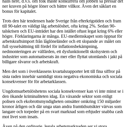
hålls nere, d.v.s. om folk måste konkurrera om jobben så pressar det
ner kraven på högre löner och bättre villkor. Även det såklart en
bonus för kapitalet.
Trots den här tendensen hade Sverige från efterkrigstiden och fram
till 90-talet en väldigt låg arbetslöshet, ofta kring 2%. Sedan 90-
talskrisen och EU-inträdet har den istället oftast legat kring 6% eller
högre. Förklaringarna är många. EU-medlemskapet som öppnat för
arbetskraftsimport från låglöneländer och ett slopande av målet om
full sysselsättning till fördel för inflationsbekämpning,
nedmonteringen av välfärden, ett dysfunktionellt skolsystem och
industrier som automatiserats än mer eller flyttat utomlands i jakt på
billigare råvaror och arbetskraft.
Men det som i överklassens kvartalsrapporter lett till fina siffror på
sista raden innebär samtidigt stora negativa ekonomiska och sociala
konsekvenser för för arbetarklassen.
Ungdomsarbetslöshetens sociala konsekvenser kan vi inte minst se i
den ökande kriminaliteten idag. En växande sektor som enligt
polisen och ekobrottsmyndigheten omsätter omkring 150 miljarder
kronor årligen och där
unga utan andra framtidsutsikter värvas som
langare och torpeder på en svart marknad som erbjuder snabba cash
mot livet som insats.
Även på den ordinarie, legala arbetsmarknaden ser vi stora