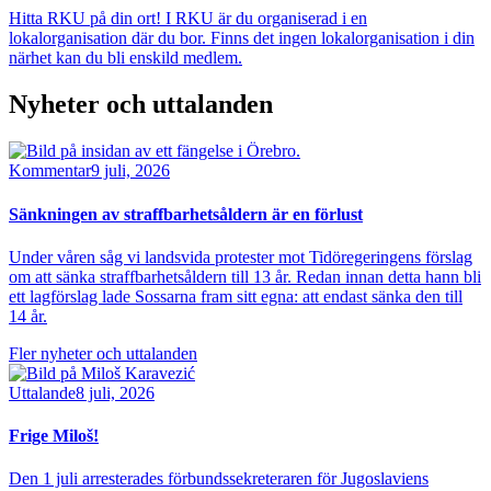
Hitta RKU på din ort! I RKU är du organiserad i en
lokalorganisation där du bor. Finns det ingen lokalorganisation i din
närhet kan du bli enskild medlem.
Nyheter och uttalanden
Bild
Kommentar
9 juli, 2026
Sänkningen av straffbarhetsåldern är en förlust
Under våren såg vi landsvida protester mot Tidöregeringens förslag
om att sänka straffbarhetsåldern till 13 år. Redan innan detta hann bli
ett lagförslag lade Sossarna fram sitt egna: att endast sänka den till
14 år.
Fler nyheter och uttalanden
Bild
Uttalande
8 juli, 2026
Frige Miloš!
Den 1 juli arresterades förbundssekreteraren för Jugoslaviens