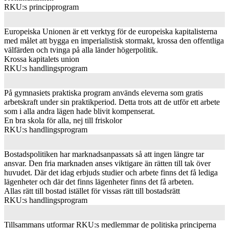
RKU:s principprogram
Europeiska Unionen är ett verktyg för de europeiska kapitalisterna
med målet att bygga en imperialistisk stormakt, krossa den offentliga
välfärden och tvinga på alla länder högerpolitik.
Krossa kapitalets union
RKU:s handlingsprogram
På gymnasiets praktiska program används eleverna som gratis
arbetskraft under sin praktikperiod. Detta trots att de utför ett arbete
som i alla andra lägen hade blivit kompenserat.
En bra skola för alla, nej till friskolor
RKU:s handlingsprogram
Bostadspolitiken har marknadsanpassats så att ingen längre tar
ansvar. Den fria marknaden anses viktigare än rätten till tak över
huvudet. Där det idag erbjuds studier och arbete finns det få lediga
lägenheter och där det finns lägenheter finns det få arbeten.
Allas rätt till bostad istället för vissas rätt till bostadsrätt
RKU:s handlingsprogram
Tillsammans utformar RKU:s medlemmar de politiska principerna