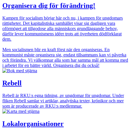
Organisera dig för förändring!
Kampen för socialism börjar här och nu, i kampen för ungdomars
rättigheter. Det kapitalistiska samhället visar sig dagligen vara
oförmöget att tillgodose alla människors grundläggande behov,
därför lever kommunismens idéer trots att överheten dödförklarat
dem.
Men socialismen blir en kraft först när den organiseras. En
kommunist måste organisera sig, endast tillsammans kan vi påverka
och förändra. Vi välkomnar alla som har samma mål att komma med
i arbetet för en bättre värld. Organisera dig du också!
Bild
Rebell
Rebell är RKU:s egna tidning, av ungdomar för ungdomar. Under
fliken Rebell samlar vi artiklar, analytiska texter, krönikor och mer
som är producerade av RKU:s medlemmar.
Bild
Lokalorganisationer