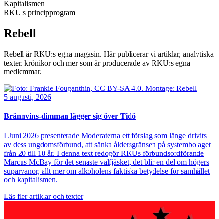
Kapitalismen
RKU:s principprogram
Rebell
Rebell är RKU:s egna magasin. Här publicerar vi artiklar, analytiska
texter, krönikor och mer som är producerade av RKU:s egna
medlemmar.
Bild
5 augusti, 2026
Brännvins-dimman lägger sig över Tidö
I Juni 2026 presenterade Moderaterna ett förslag som länge drivits
av dess ungdomsförbund, att sänka åldersgränsen på systembolaget
från 20 till 18 år. I denna text redogör RKUs förbundsordförande
Marcus McBay för det senaste valfjäsket, det blir en del om högers
suparvanor, allt mer om alkoholens faktiska betydelse för samhället
och kapitalismen.
Läs fler artiklar och texter
Bild