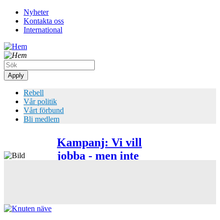
Hoppa
Nyheter
till
Kontakta oss
Top
huvudinnehåll
International
meny
Rebell
Vår politik
Vårt förbund
Bli medlem
Kampanj: Vi vill
jobba - men inte
Bild
under skitvillkor!
Bild