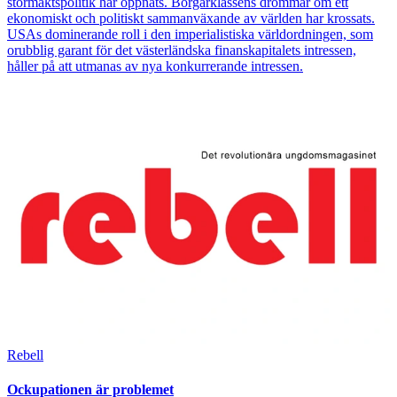
stormaktspolitik har öppnats. Borgarklassens drömmar om ett
ekonomiskt och politiskt sammanväxande av världen har krossats.
USAs dominerande roll i den imperialistiska världordningen, som
orubblig garant för det västerländska finanskapitalets intressen,
håller på att utmanas av nya konkurrerande intressen.
Bild
Rebell
Ockupationen är problemet