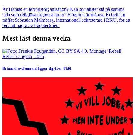
Är Hamas en terroristorganisation? Kan socialister stå på samma
sida som religiösa organisationer? Frågorna är många. Rebell har
träffat Sebastian Malmberg, internationell sekreterare i RKU, för att
reda ut några av frågetecknen.
Mest läst denna vecka
Bild
Rebell
5 augusti, 2026
Brännvins-dimman lägger sig över Tidö
Bild