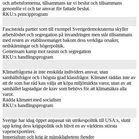
och arbetsformerna, tillsammans tar vi beslut och tillsammans
genomför vi och tar ansvar för fattade beslut.
RKU:s principprogram
Fascistoida partier som till exempel Sverigedemokraterna skyller
arbetslöshet och segregation på invandringen men står tillsammans
med resten av etablissemanget bakom dess verkliga orsaker,
nedskärningar och högerpolitik.
Gemensam kamp mot rasism och segregation
RKU:s handlingsprogram
Klimatfrågorna är inte enskilda individers ansvar, utan
samhällsfrågor och i högsta grad klassfrågor. Klimatet räddas inte av
att de som har råd kan välja att köpa miljömärkta varor, utan av att
samhället lagstadgar de krav som behövs för att klimatsäkra alla
varor.
Rädda klimatet med socialism
RKU:s handlingsprogram
Sverige har idag öppet anpassat sin utrikespolitik till USA:s, slutit
upp kring dess krigspolitik och blivit en av världens största
vapenexportörer.
Imperialism och krig är mänsklighetens fiender