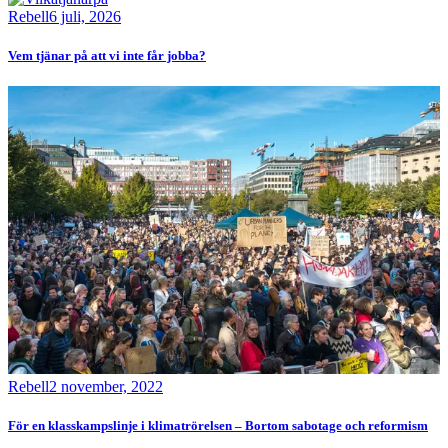
Rebell
6 juli, 2026
Vem tjänar på att vi inte får jobba?
Bild
Rebell
2 november, 2022
För en klasskampslinje i klimatrörelsen – Bortom sabotage och reformism