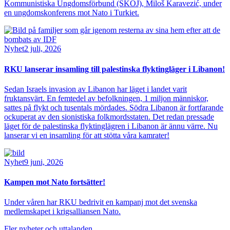
Kommunistiska Ungdomsförbund (SKOJ), Miloš Karavezić, under
en ungdomskonferens mot Nato i Turkiet.
Bild
Nyhet
2 juli, 2026
RKU lanserar insamling till palestinska flyktingläger i Libanon!
Sedan Israels invasion av Libanon har läget i landet varit
fruktansvärt. En femtedel av befolkningen, 1 miljon människor,
sattes på flykt och tusentals mördades. Södra Libanon är fortfarande
ockuperat av den sionistiska folkmordsstaten. Det redan pressade
läget för de palestinska flyktinglägren i Libanon är ännu värre. Nu
lanserar vi en insamling för att stötta våra kamrater!
Bild
Nyhet
9 juni, 2026
Kampen mot Nato fortsätter!
Under våren har RKU bedrivit en kampanj mot det svenska
medlemskapet i krigsalliansen Nato.
Fler nyheter och uttalanden