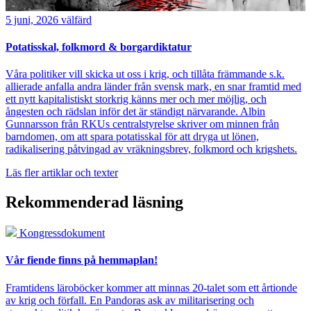
5 juni, 2026
välfärd
Potatisskal, folkmord & borgardiktatur
Våra politiker vill skicka ut oss i krig, och tillåta främmande s.k.
allierade anfalla andra länder från svensk mark, en snar framtid med
ett nytt kapitalistiskt storkrig känns mer och mer möjlig, och
ångesten och rädslan inför det är ständigt närvarande. Albin
Gunnarsson från RKUs centralstyrelse skriver om minnen från
barndomen, om att spara potatisskal för att dryga ut lönen,
radikalisering påtvingad av vräkningsbrev, folkmord och krigshets.
Läs fler artiklar och texter
Rekommenderad läsning
Kongressdokument
Vår fiende finns på hemmaplan!
Framtidens läroböcker kommer att minnas 20-talet som ett årtionde
av krig och förfall. En Pandoras ask av militarisering och