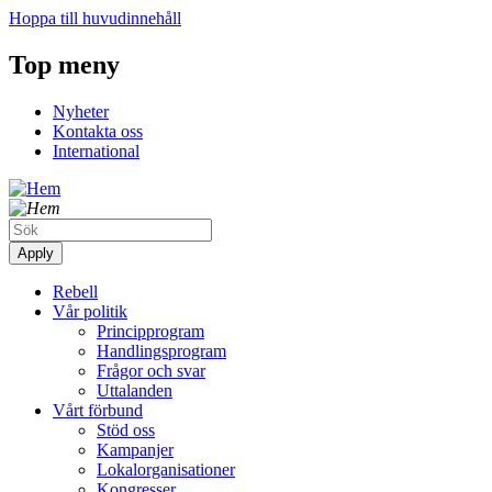
Hoppa till huvudinnehåll
Top meny
Nyheter
Kontakta oss
International
Rebell
Vår politik
Principprogram
Handlingsprogram
Frågor och svar
Uttalanden
Vårt förbund
Stöd oss
Kampanjer
Lokalorganisationer
Kongresser