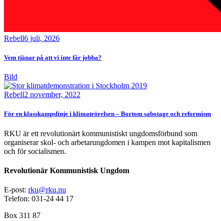
Rebell
6 juli, 2026
Vem tjänar på att vi inte får jobba?
Bild
Rebell
2 november, 2022
För en klasskampslinje i klimatrörelsen – Bortom sabotage och reformism
RKU är ett revolutionärt kommunistiskt ungdomsförbund som
organiserar skol- och arbetarungdomen i kampen mot kapitalismen
och för socialismen.
Revolutionär Kommunistisk Ungdom
E-post:
rku@rku.nu
Telefon: 031-24 44 17
Box 311 87