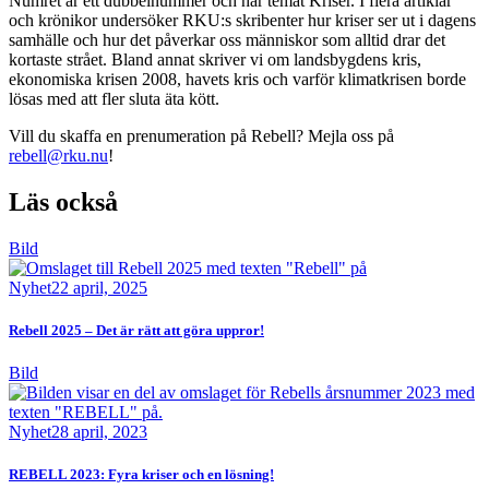
Numret är ett dubbelnummer och har temat Kriser. I flera artiklar
och krönikor undersöker RKU:s skribenter hur kriser ser ut i dagens
samhälle och hur det påverkar oss människor som alltid drar det
kortaste strået. Bland annat skriver vi om landsbygdens kris,
ekonomiska krisen 2008, havets kris och varför klimatkrisen borde
lösas med att fler sluta äta kött.
Vill du skaffa en prenumeration på Rebell? Mejla oss på
rebell@rku.nu
!
Läs också
Bild
Nyhet
22 april, 2025
Rebell 2025 – Det är rätt att göra uppror!
Bild
Nyhet
28 april, 2023
REBELL 2023: Fyra kriser och en lösning!