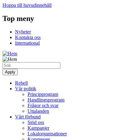
Hoppa till huvudinnehåll
Top meny
Nyheter
Kontakta oss
International
Rebell
Vår politik
Principprogram
Handlingsprogram
Frågor och svar
Uttalanden
Vårt förbund
Stöd oss
Kampanjer
Lokalorganisationer
Kongresser