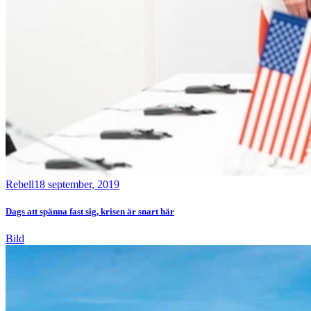
Rebell
18 september, 2019
Dags att spänna fast sig, krisen är snart här
Bild