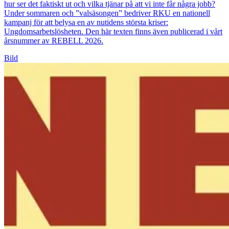
hur ser det faktiskt ut och vilka tjänar på att vi inte får några jobb?
Under sommaren och ”valsäsongen” bedriver RKU en nationell
kampanj för att belysa en av nutidens största kriser:
Ungdomsarbetslösheten. Den här texten finns även publicerad i vårt
årsnummer av REBELL 2026.
Bild