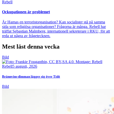
Rebell
Ockupationen är problemet
Är Hamas en terroristorganisation? Kan socialister stå på samma
sida som religiösa organisationer? Frågorna är många. Rebell har
träffat Sebastian Malmberg, internationell sekreterare i RKU, för att
reda ut några av frågetecknen.
Mest läst denna vecka
Bild
Rebell
5 augusti, 2026
Brännvins-dimman lägger sig över Tidö
Bild