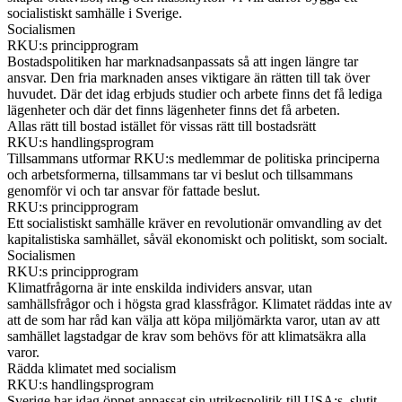
socialistiskt samhälle i Sverige.
Socialismen
RKU:s principprogram
Bostadspolitiken har marknadsanpassats så att ingen längre tar
ansvar. Den fria marknaden anses viktigare än rätten till tak över
huvudet. Där det idag erbjuds studier och arbete finns det få lediga
lägenheter och där det finns lägenheter finns det få arbeten.
Allas rätt till bostad istället för vissas rätt till bostadsrätt
RKU:s handlingsprogram
Tillsammans utformar RKU:s medlemmar de politiska principerna
och arbetsformerna, tillsammans tar vi beslut och tillsammans
genomför vi och tar ansvar för fattade beslut.
RKU:s principprogram
Ett socialistiskt samhälle kräver en revolutionär omvandling av det
kapitalistiska samhället, såväl ekonomiskt och politiskt, som socialt.
Socialismen
RKU:s principprogram
Klimatfrågorna är inte enskilda individers ansvar, utan
samhällsfrågor och i högsta grad klassfrågor. Klimatet räddas inte av
att de som har råd kan välja att köpa miljömärkta varor, utan av att
samhället lagstadgar de krav som behövs för att klimatsäkra alla
varor.
Rädda klimatet med socialism
RKU:s handlingsprogram
Sverige har idag öppet anpassat sin utrikespolitik till USA:s, slutit