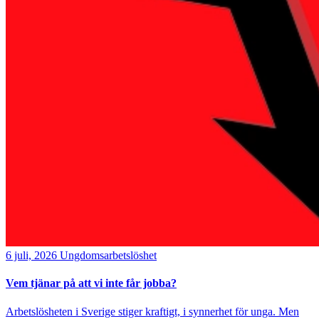
6 juli, 2026
Ungdomsarbetslöshet
Vem tjänar på att vi inte får jobba?
Arbetslösheten i Sverige stiger kraftigt, i synnerhet för unga. Men