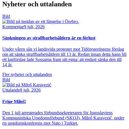
Nyheter och uttalanden
Bild
Kommentar
9 juli, 2026
Sänkningen av straffbarhetsåldern är en förlust
Under våren såg vi landsvida protester mot Tidöregeringens förslag
om att sänka straffbarhetsåldern till 13 år. Redan innan detta hann bli
ett lagförslag lade Sossarna fram sitt egna: att endast sänka den till
14 år.
Fler nyheter och uttalanden
Bild
Uttalande
8 juli, 2026
Frige Miloš!
Den 1 juli arresterades förbundssekreteraren för Jugoslaviens
Kommunistiska Ungdomsförbund (SKOJ), Miloš Karavezić, under
en ungdomskonferens mot Nato i Turkiet.