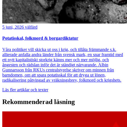
5 juni, 2026
välfärd
Potatisskal, folkmord & borgardiktatur
Våra politiker vill skicka ut oss i krig, och tillåta främmande s.k.
allierade anfalla andra länder från svensk mark, en snar framtid med
ett nytt kapitalistiskt storkrig känns mer och mer möjlig, och
ångesten och rädslan inför det är ständigt närvarande. Albin
Gunnarsson från RKUs centralstyrelse skriver om minnen från
barndomen, om att spara potatisskal för att dryga ut lönen,
radikalisering påtvingad av vräkningsbrev, folkmord och krigshets.
Läs fler artiklar och texter
Rekommenderad läsning