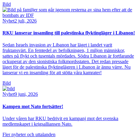
Bild
Nyhet
2 juli, 2026
RKU lanserar insamling till palestinska flyktingläger i Libanon!
Sedan Israels invasion av Libanon har läget i landet varit
fruktansvärt. En femtedel av befolkningen, 1 miljon människor,
sattes på flykt och tusentals mördades. Södra Libanon är fortfarande
ockuperat av den sionistiska folkmordsstaten. Det redan pressade
läget för de palestinska flyktinglägren i Libanon är ännu värre. Nu
lanserar vi en insamling för att stötta våra kamrater!
Bild
Nyhet
9 juni, 2026
Kampen mot Nato fortsätter!
Under våren har RKU bedrivit en kampanj mot det svenska
medlemskapet i krigsalliansen Nato.
Fler nyheter och uttalanden