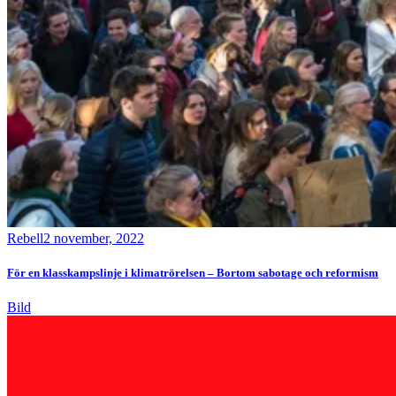
Rebell
2 november, 2022
För en klasskampslinje i klimatrörelsen – Bortom sabotage och reformism
Bild