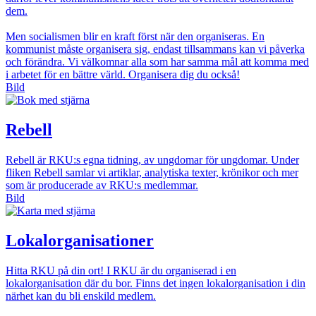
dem.
Men socialismen blir en kraft först när den organiseras. En
kommunist måste organisera sig, endast tillsammans kan vi påverka
och förändra. Vi välkomnar alla som har samma mål att komma med
i arbetet för en bättre värld. Organisera dig du också!
Bild
Rebell
Rebell är RKU:s egna tidning, av ungdomar för ungdomar. Under
fliken Rebell samlar vi artiklar, analytiska texter, krönikor och mer
som är producerade av RKU:s medlemmar.
Bild
Lokalorganisationer
Hitta RKU på din ort! I RKU är du organiserad i en
lokalorganisation där du bor. Finns det ingen lokalorganisation i din
närhet kan du bli enskild medlem.