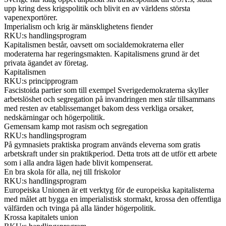
upp kring dess krigspolitik och blivit en av världens största
vapenexportörer.
Imperialism och krig är mänsklighetens fiender
RKU:s handlingsprogram
Kapitalismen består, oavsett om socialdemokraterna eller
moderaterna har regeringsmakten. Kapitalismens grund är det
privata ägandet av företag.
Kapitalismen
RKU:s principprogram
Fascistoida partier som till exempel Sverigedemokraterna skyller
arbetslöshet och segregation på invandringen men står tillsammans
med resten av etablissemanget bakom dess verkliga orsaker,
nedskärningar och högerpolitik.
Gemensam kamp mot rasism och segregation
RKU:s handlingsprogram
På gymnasiets praktiska program används eleverna som gratis
arbetskraft under sin praktikperiod. Detta trots att de utför ett arbete
som i alla andra lägen hade blivit kompenserat.
En bra skola för alla, nej till friskolor
RKU:s handlingsprogram
Europeiska Unionen är ett verktyg för de europeiska kapitalisterna
med målet att bygga en imperialistisk stormakt, krossa den offentliga
välfärden och tvinga på alla länder högerpolitik.
Krossa kapitalets union