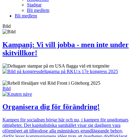
Stadgar
Bli medlem
Bli medlem
Bild
Kampanj: Vi vill jobba - men inte under
skitvillkor!
Bild
Organisera dig för förändring!
Kampen för socialism börjar här och nu, i kampen för ungdomars
rättigheter. Det kapitalistiska samhället visar sig dagligen vara
oförmöget att tillgodose alla människors grundläggande behov,
därför lever kommunismens idéer trots att överheten dödförklarat