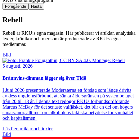
RKU:s handlingsprogram
Föregående
Nästa
Rebell
Rebell är RKU:s egna magasin. Här publicerar vi artiklar, analytiska
texter, krönikor och mer som är producerade av RKU:s egna
medlemmar.
Bild
5 augusti, 2026
Brännvins-dimman lägger sig över Tidö
I Juni 2026 presenterade Moderaterna ett förslag som länge drivits
av dess ungdomsförbund, att sänka åldersgränsen på systembolaget
från 20 till 18 år. I denna text redogör RKUs förbundsordförande
Marcus McBay för det senaste valfjäsket, det blir en del om högers
suparvanor, allt mer om alkoholens faktiska betydelse för samhället
och kapitalismen.
Läs fler artiklar och texter
Bild