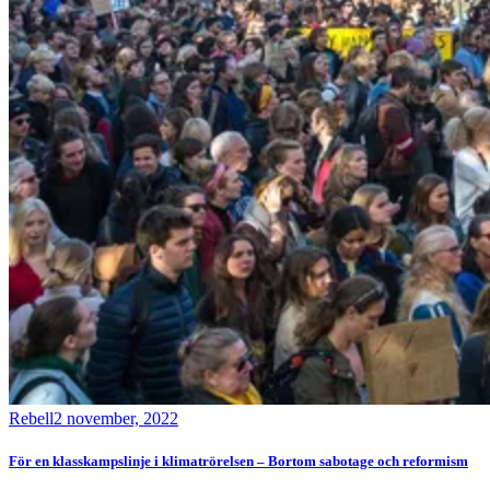
Rebell
2 november, 2022
För en klasskampslinje i klimatrörelsen – Bortom sabotage och reformism