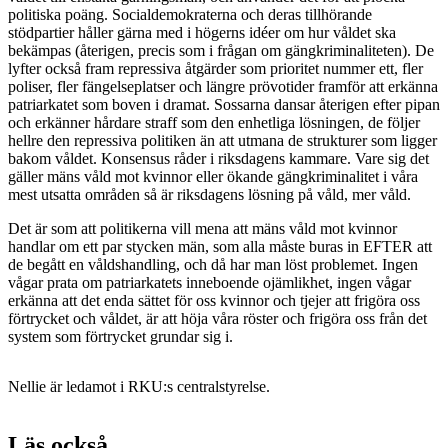
politiska poäng. Socialdemokraterna och deras tillhörande
stödpartier håller gärna med i högerns idéer om hur våldet ska
bekämpas (återigen, precis som i frågan om gängkriminaliteten). De
lyfter också fram repressiva åtgärder som prioritet nummer ett, fler
poliser, fler fängelseplatser och längre prövotider framför att erkänna
patriarkatet som boven i dramat. Sossarna dansar återigen efter pipan
och erkänner hårdare straff som den enhetliga lösningen, de följer
hellre den repressiva politiken än att utmana de strukturer som ligger
bakom våldet.
Konsensus råder i riksdagens kammare. Vare sig det
gäller mäns våld mot kvinnor eller ökande gängkriminalitet i våra
mest utsatta områden så är riksdagens lösning på våld, mer våld.
Det är som att politikerna vill mena att mäns våld mot kvinnor
handlar om ett par stycken män, som alla måste buras in EFTER att
de begått en våldshandling, och då har man löst problemet. Ingen
vågar prata om patriarkatets inneboende ojämlikhet, ingen vågar
erkänna att det enda sättet för oss kvinnor och tjejer att frigöra oss
förtrycket och våldet, är att höja våra röster och frigöra oss från det
system som förtrycket grundar sig i.
Nellie är ledamot i RKU:s centralstyrelse.
Läs också