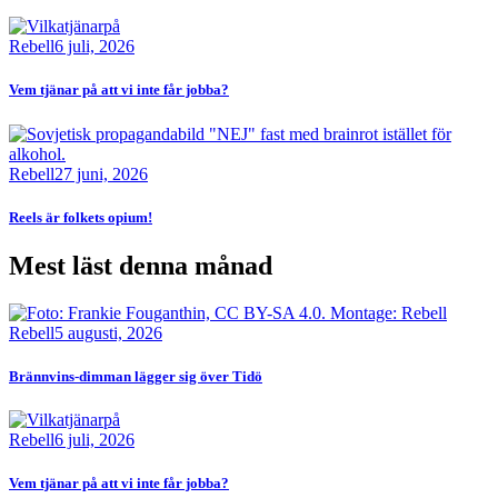
Bild
Rebell
6 juli, 2026
Vem tjänar på att vi inte får jobba?
Bild
Rebell
27 juni, 2026
Reels är folkets opium!
Mest läst denna månad
Bild
Rebell
5 augusti, 2026
Brännvins-dimman lägger sig över Tidö
Bild
Rebell
6 juli, 2026
Vem tjänar på att vi inte får jobba?