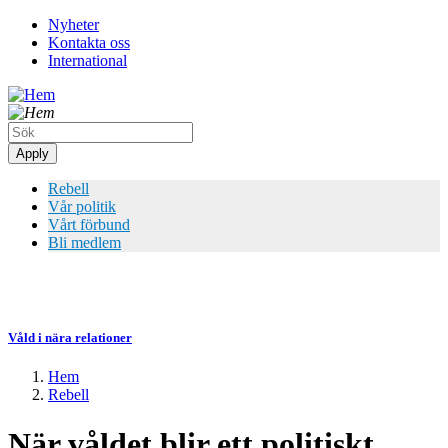
Hoppa
Nyheter
till
Kontakta oss
Top
huvudinnehåll
International
meny
Rebell
Vår politik
Vårt förbund
Bli medlem
Våld i nära relationer
Hem
Rebell
Länkstig
När våldet blir ett politiskt