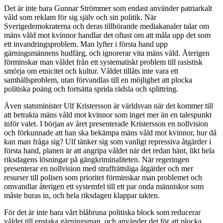
Det är inte bara Gunnar Strömmer som endast använder patriarkalt
våld som reklam för sig själv och sin politik. När
Sverigedemokraterna och deras tillhörande mediakanaler talar om
mäns våld mot kvinnor handlar det oftast om att måla upp det som
ett invandringsproblem. Man lyfter i första hand upp
gärningsmännens hudfärg, och ignorerar vita mäns våld. Återigen
förminskar man våldet från ett systematiskt problem till rasistisk
smörja om etnicitet och kultur.
Våldet tillåts inte vara ett
samhällsproblem, utan förvandlas till en möjlighet att plocka
politiska poäng och fortsätta sprida rädsla och splittring.
Även statsminister Ulf Kristersson är världsvan när det kommer till
att betrakta mäns våld mot kvinnor som inget mer än en talespunkt
inför valet. I början av året presenterade Kristersson en nollvision
och förkunnade att han ska bekämpa mäns våld mot kvinnor, hur då
kan man fråga sig? Ulf tänker sig som vanligt repressiva åtgärder i
första hand, planen är att angripa våldet när det redan hänt, likt hela
riksdagens lösningar på gängkriminaliteten. När regeringen
presenterar en nollvision med straffrättsliga åtgärder och mer
resurser till polisen som prioritet förminskar man problemet och
omvandlar återigen ett systemfel till ett par onda människor som
måste buras in, och hela riksdagen klappar takten.
För det är inte bara vårt blåbruna politiska block som reducerar
våldet till enstaka gärningsman, och använder det för att plocka