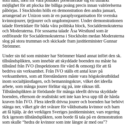
som hänt, men för våra politiker presenterade sig en utmärkt
möjlighet för att plocka lite billiga poäng precis innan valrörelserna
påbörjas. I Stockholm hölls en demonstration den andra januari,
arrangerad av Unizon som är en paraplyorganisation för svenska
kvinnojourer, tjejjourer och ungdomsjourer. Under demonstrationen
talade företrädare för båda våra politiska block, Socialdemokraterna
och Moderaterna. För sossarna talade Åsa Westlund som är
ordförande för Socialdemokraterna i Stockholm medan Moderaterna
slog på stora trumman och skickade fram justitieminister Gunnar
Strömmer.
Under sin tid som minister har Strömmer bland annat infört den sk.
tillståndsplikten, som innebär att skyddade boenden nu måste ha
tillstånd från IVO (Inspektionen för vård & omsorg) för att få
bedriva sin verksamhet. Från IVO ställs ett antal krav på
verksamheten, som att föreståndaren måste vara högskoleutbildad
inom socialtjänstlagen, och bemanningskrav, vilket det ideella
arbete, som många jourer förlitar sig på, inte räknas till.
Tillståndsplikten är förödande för många ideellt drivna skyddade
boenden, eftersom de realistiskt sett inte kan leva upp till de hårda
kraven från IVO. Flera ideellt drivna jourer och boenden har behövt
stänga ner, vilket gör det svårare för våldsutsatta kvinnor och barn
att få hjälp. är det verkligen Sveriges justitieminister, vars regering
fick igenom tillståndsplikten, som borde få tala på en demonstration
som skulle “hedra de kvinnor som inte längre är med oss”?